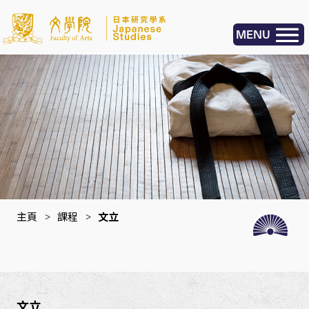
MENU
主頁
>
課程
>
文立
文立