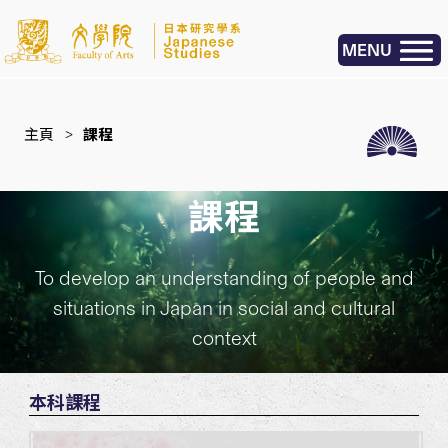
MENU
主頁
>
課程
課程
To develop an understanding of people and
situations in Japan in social and cultural
context
本科課程