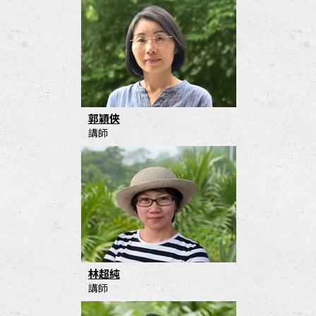
郭穎俠
講師
林超純
講師