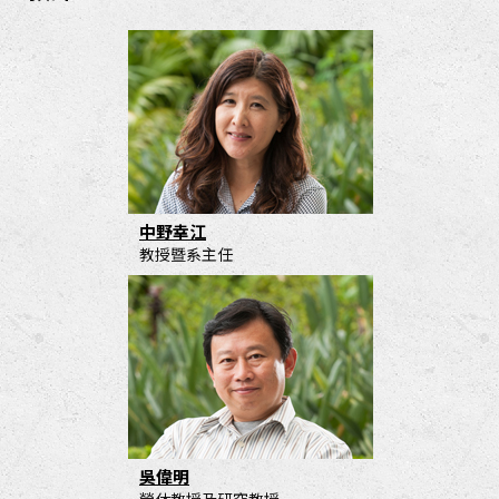
中野幸江
教授暨系主任
吳偉明