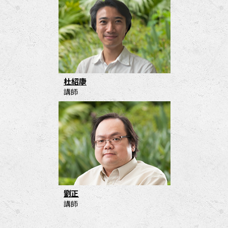
杜紹康
講師
劉正
講師