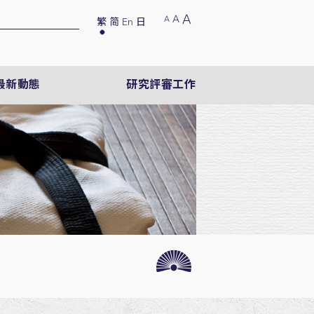
A
A
A
繁
简
En
日
最新動態
研究評審工作