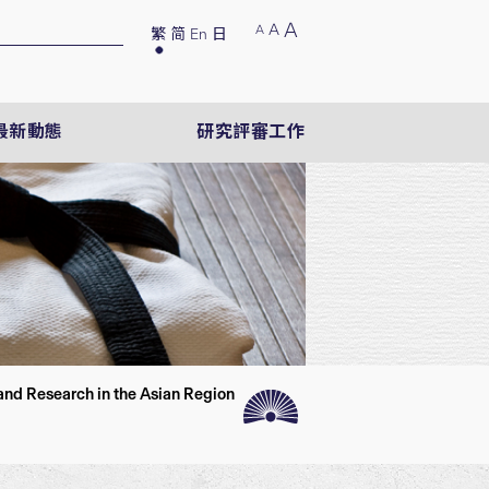
A
A
A
繁
简
En
日
最新動態
研究評審工作
nd Research in the Asian Region