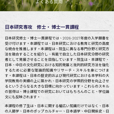
よくある質問
日本研究専攻 修士・ 博士一貫課程
日本研究修士・博士一貫課程では、2026-2027年度の入学願書を
受け付けます。本課程では、日本研究における教育と研究の高度
な統合を推進します。本課程は、院生に異なる専門分野と研究方
法を融合することを紹介し、有能で自立した日本研究分野の研究
者として発展させることを目指しています。院生は、本課程で、
日本、中日の文化研究における知的発展と批判的研究方法を強化
するために必要な理論的知識やリサーチ・スキルを身につけま
す。本課程は、日本の歴史的および現代研究における本学科の大
学院教育の実績の上に築かれ、日本研究の学際的分野を向上させ
るというさらなる大きな目標に向かっています。これらのスキル
の習得は、博士課程での研究においてはもちろんのこと、学位論
文にも反映されます。
本課程の修了生は、日本に関する幅広い知識だけではなく、日本
の人類学、日本のポップカルチャー、日本語学、中日関係史、日