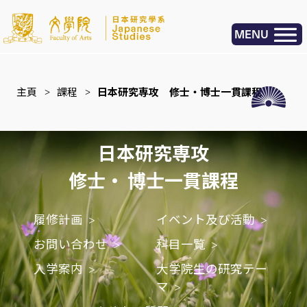
MENU
主頁
>
課程
>
日本研究専攻 修士・博士一貫課程
日本研究専攻
修士・ 博士一貫課程
履修計画
イベント及び活動
お問い合わせ
科目一覧
入学案内
大学院生の研究テー
マ