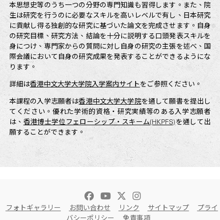
本思想史等のうち一つの分野の専門知識も習得します。また、院
生は研究を行うのに必要なスキルを高いレベルで有し、日本研究
に貢献し得る独創的な研究に基づいた論文を完成させます。自身
の研究目標、研究方法、結論を十分に説明する口頭発表スキルを
身につけ、専門家からの質問に対し自身の研究の主張を述べ、国
際会議において自身の研究成果を発表することができるようにな
ります。
詳細は
香港中文大学大学院入学案内サイト
をご参照ください。
本課程の入学志願者は
香港中文大学大学院
を通して願書を提出し
てください。優れた学術的資格・研究実績等のある入学志願者
は、
香港博士学位フェローシップ・スキーム(HKPFS)
を通して出
願することができます。
フォトギャラリー
お問い合わせ
リンク
サイトマップ
プライ
バシーポリシー
免責事項