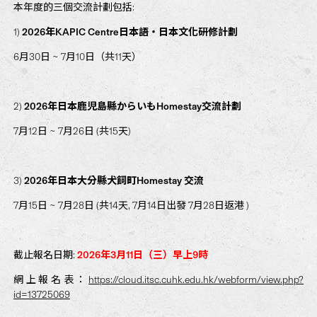
本年度的三個交流計劃包括:
1)
2026
年KAPIC Centre
日本語・日本文化研修計劃
6月30日 ~ 7月10日（共11天）
2)
2026
年日本鹿児島縣からいもHomestay
交流計劃
7月12日 ~ 7月26日 (共15天)
3)
2026
年日本大分縣犬飼町
Homestay
交流
7月15日 ~ 7月28日 (共14天, 7月14日出發 7月28日返港 )
截止報名日期
:
2026
年
3
月
11
日（三）早上
9
時
網上報名表：
https://cloud.itsc.cuhk.edu.hk/webform/view.php?
id=13725069