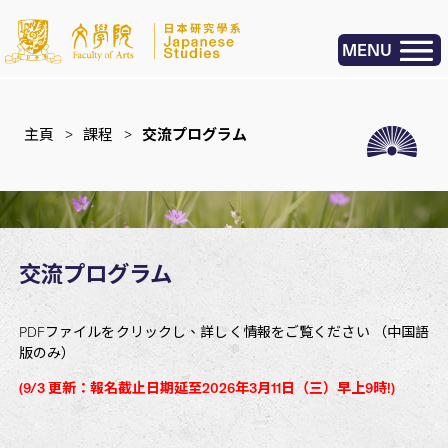
MENU
主頁
>
課程
>
交流プログラム
交流プログラム
PDFファイルをクリックし、詳しく情報をご覧ください （中国語
版のみ）
(9/3
更新：報名截止日期延至
2026
年
3
月
11
日（三）早上
9
時
!)