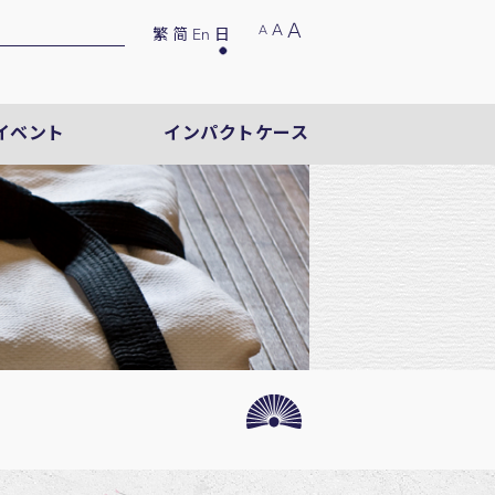
A
A
A
繁
简
En
日
イベント
インパクトケース