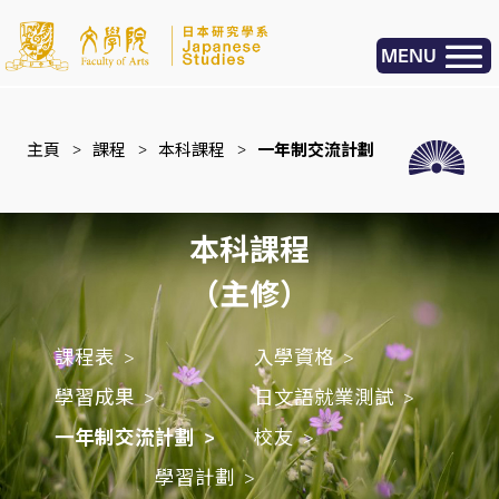
MENU
主頁
>
課程
>
本科課程
>
一年制交流計劃
本科課程
（主修）
課程表
入學資格
學習成果
日文語就業測試
一年制交流計劃
校友
學習計劃