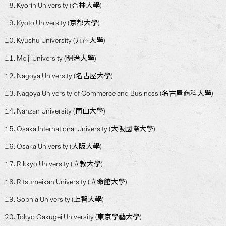
Kyorin University (杏林大學)
Kyoto University (京都大學)
Kyushu University (九州大學)
Meiji University (明治大學)
Nagoya University (名古屋大學)
Nagoya University of Commerce and Business (名古屋商科大學)
Nanzan University (南山大學)
Osaka International University (大阪國際大學)
Osaka University (大阪大學)
Rikkyo University (立教大學)
Ritsumeikan University (立命館大學)
Sophia University (上智大學)
Tokyo Gakugei University (東京學藝大學)