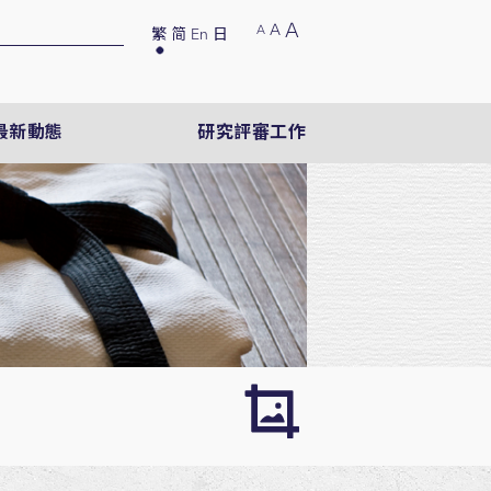
A
A
A
繁
简
En
日
最新動態
研究評審工作