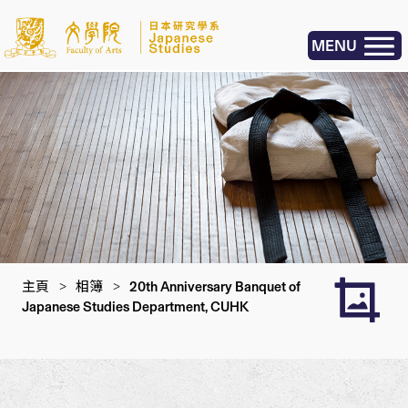
MENU
主頁
>
相簿
>
20th Anniversary Banquet of
Japanese Studies Department, CUHK