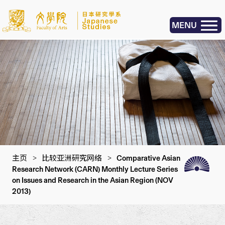
MENU
主页
>
比较亚洲研究网络
>
Comparative Asian
Research Network (CARN) Monthly Lecture Series
on Issues and Research in the Asian Region (NOV
2013)