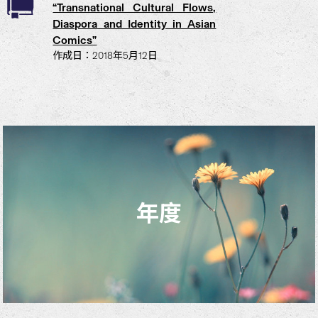
“Transnational Cultural Flows,
Diaspora and Identity in Asian
Comics”
作成日：2018年5月12日
年度