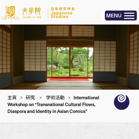
MENU
主頁
>
研究
>
学術活動
>
International
Workshop on “Transnational Cultural Flows,
Diaspora and Identity in Asian Comics”