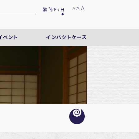
A
A
A
繁
简
En
日
イベント
インパクトケース