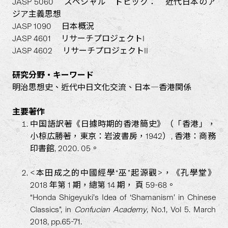
JASP 5060 スペシャル トピック： 近代日本のア
ジア主義思想
JASP 1090 日本概況
JASP 4601 リサーチプロジェクトI
JASP 4602 リサーチプロジェクトII
研究分野・キーワード
明治思想史、近代中日文化交流、日本―香港関係
主要著作
中国語訳著《日據時期的香港簡史》（「香港」，
小椋広勝著，東京：岩波書房，1942）, 香港：商務
印書館, 2020. 05。
<本田成之的中國經學“巫”起源觀>，《孔學堂》
2018 年第 1 期，總第 14 期， 頁 59-68。
“Honda Shigeyuki’s Idea of ‘Shamanism’ in Chinese
Classics”, in
Confucian Academy
, No.1, Vol 5. March
2018, pp.65-71.