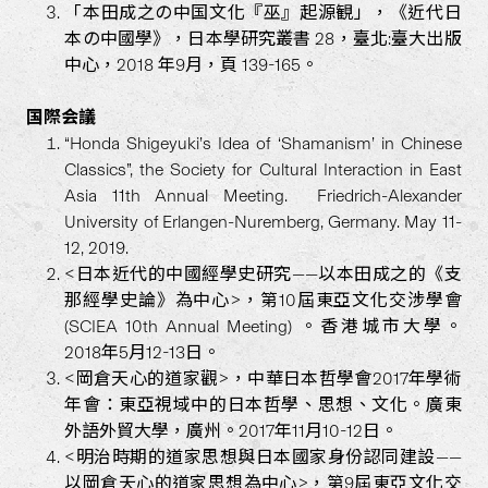
「本田成之の中国文化『巫』起源観」，《近代日
本の中國學》，日本學研究叢書 28，臺北:臺大出版
中心，2018 年9月，頁 139-165。
国際会議
“Honda Shigeyuki’s Idea of ‘Shamanism’ in Chinese
Classics”, the Society for Cultural Interaction in East
Asia 11th Annual Meeting. Friedrich-Alexander
University of Erlangen-Nuremberg, Germany. May 11-
12, 2019.
<日本近代的中國經學史研究——以本田成之的《支
那經學史論》為中心>，第10屆東亞文化交涉學會
(SCIEA 10th Annual Meeting) 。香港城市大學。
2018年5月12-13日。
<岡倉天心的道家觀>，中華日本哲學會2017年學術
年會：東亞視域中的日本哲學、思想、文化。廣東
外語外貿大學，廣州。2017年11月10-12日。
<明治時期的道家思想與日本國家身份認同建設——
以岡倉天心的道家思想為中心>，第9屆東亞文化交