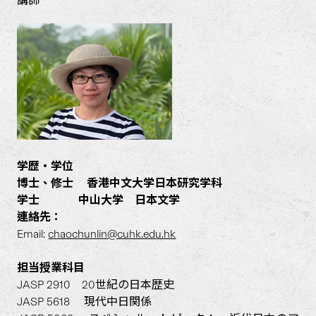
講師
学歴・学位
博士、修士 香港中文大学日本研究学科
学士
中山大学 日本文学
連絡先：
Email:
chaochunlin@cuhk.edu.hk
担当授業科目
JASP 2910 20世紀の日本歴史
JASP 5618 現代中日関係