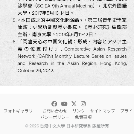
涉學會（SCIEA 9th Annual Meeting），北京外國語
大學，2017年5月13-14日。
<本田成之的中國文化起源觀>，第三屆青年史學家
論壇：史學功能與歷史書寫。《歷史研究》編輯部
主辦，南京大學。2016年6月11-12日。
「岡倉天心の中国文化観：形成、内容とアジア主
義の位置付け」, Comparative Asian Research
Network (CARN) Monthly Lecture Series on Issues
and Research in the Asian Region. Hong Kong,
October 26, 2012.
フォトギャラリー
お問い合わせ
リンク
サイトマップ
プライ
バシーポリシー
免責事項
© 2026 香港中文大學 日本研究學系 版權所有