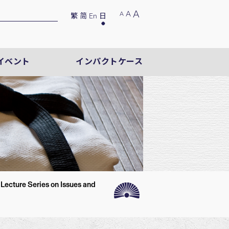
A
A
A
繁
简
En
日
イベント
インパクトケース
ecture Series on Issues and