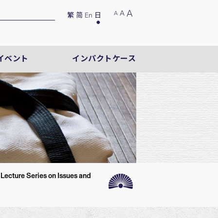
A
A
A
繁
简
En
日
イベント
インパクトケース
ecture Series on Issues and