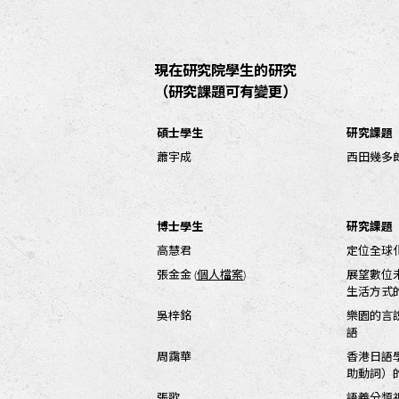
現在研究院學生的研究
（研究課題可有變更）
碩士學生
研究課題
蕭宇成
西田幾多
博士學生
研究課題
高慧君
定位全球
張金金 (
個人檔案
)
展望數位
生活方式
吳梓銘
樂園的言
語
周靄華
香港日語
助動詞）
張歌
語義分類