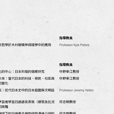
指導教員
郎哲學於木村敏精神病理學中的應用
Professor Kyle Peters
指導教員
化的中心：日本料理的個案研究
中野幸江教授
未來：當代日本的科技、移民、社區與
中野幸江教授
的變化
說：近代日本史中的日本庭園與文明話
Professor Jeremy Yellen
學習者學習日語語氣表現（樣態及比況
何志明教授
的困難
視域下的日語複合格助詞與漢語介詞的
何志明教授