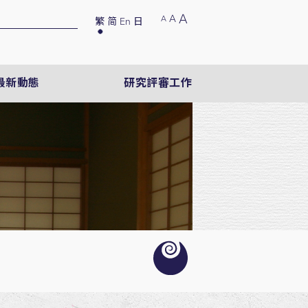
A
A
A
繁
简
En
日
最新動態
研究評審工作