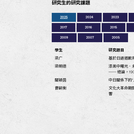
研究生的研究課題
2025
2024
2023
2017
2016
2015
2009
2007
2005
學生
學生
學生
學生
學生
學生
學生
學生
學生
學生
學生
學生
學生
學生
學生
學生
學生
學生
學生
研究題目
研究題目
研究題目
研究題目
研究題目
研究題目
研究題目
研究題目
研究題目
研究題目
研究題目
研究題目
研究題目
研究題目
研究題目
研究題目
研究題目
研究題目
研究題目
梁广
梁寶欣
趙偉強
譚甜甜
蕭浩明
勞俊文
范瀞云
林超純
SKUTLIN, John Michael
POON, Ka Tsun Keith
SUN Qing
John M. SKUTLIN
LIN Chao Chun
CHANG Haixia
CHENG Connie
SUN Lin
WONG Yat Yu
IU Yiu
LAM Wing Sze
基於日語道歉
日本遊戲的跨
數位時代粉絲
儒式喪祭禮在
林羅山的神儒
香港日語學習者
日本大學的 (
本田成之對中
Japan, Ink(ed):
Gendered Fant
A New Generat
Turning Goth in
岡倉天心的中國
中国中上级日
A Study of Ho
How Young Peo
Perceptions of
Japanese Voice
Adventures in 
台灣玩家的數
的意義
Japan
Boys’ Love Sub
Japan: A Study
Expression
况
Consumer Cult
Japanese and 
Localization of
and Re-adaptat
梁明德
姜可依
林沛濂
杜紹康
李維儉
WONG Yee Lam
NG Ka Shing
漆黑中曙光．
衝突中的亞細
日本戲劇在現代香
以國際藝術祭
《三國演義》 
Chinese Educat
Soka Gakkai i
Context
黃震軒
丁依若
LEE, Wilson Wai Shing
CHI Chung-yen
譚兆文
LEE Wai Shing
HE Xiao
── 總論，190
德川儒學中的
較
點民族誌
志》、《繪本
曲亭馬琴與中
Learning from 
日本帝國下日
Reading Muraka
the Overseas C
日治時期香港
Religion in a 
In Pursuit of 
WONG Ching Wa Alana
Hong Kong in t
律地位為中心
Meaning in an 
Yokohama Over
Cosplay for H
Seeking Altern
關穎茵
劉翠琁
CAIRNS-DORAN, David
吳擇端
梁明德
中日關係下的“人
構想鄉土：近代
雲端之旅：日
中日抱怨程度
國家社會主義在
in Yokohama C
Fashionable Y
Alexander
WONG, Yee Lam Elim
TSANG Tsz Wai
濟立國策» 及
Inheritance an
Japanese Elite
曹嗣衡
黃穎
文化大革命期間 
當代中國的文
Migrants in Yo
of Japanese Ex
響
Present: A Cas
YAO Jie
Images of Japa
LEE, Lok Hang Phoebe
Lesbian Single
(1994-2014)
Community in 
DING Yiruo
源義經在德川
TOMSOVIC, Philip Devin
The Emergence