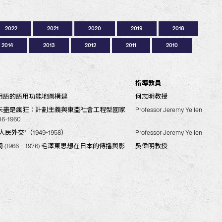
2022
2021
2020
2019
2018
2014
2013
2012
2011
2010
指導教員
指導教員
指導教員
指導教員
指導教員
指導教員
指導教員
指導教員
指導教員
指導教員
指導教員
指導教員
指導教員
指導教員
指導教員
指導教員
指導教員
指導教員
指導教員
用語的語用功能地圖構建
國消費：從《集合啦！動物森友會》看香港及
圈：日本虛擬創作者粉絲的網絡參與
近世日本的在地化
融合思想
的條件句學習研究 – 從初階到高階
Ōendan)：尋找應援團紀律、承諾和表現對隊員
國經學史的研究與貢獻
 Tattooing as Decorative Body Modification in
asies and Transcultural Fandoms: Japanese
ion of Young Female Chinese Migrants in
 Japan: Subcultural Identity, Ritual, and Self-
文化觀:形成, 內涵及亞洲主義的定位
语专业学生对于改定常用汉字的习得及认知情
ng Kong Young Adults Going to Japan on
ple Find Meaning through Fandom and
 “the Other”: Overseas Experiences of
 Goes Global and Local: Globalization and
Hong Kong: Migration Decisions, Adaptations
何志明教授
Professor Nana Okura Gagne
Professor Nana Okura Gagne
吳偉明教授
Prof. Ng Wai Ming
Prof. Ho Chi Ming
Prof. Lynne Nakano
Prof. Ng Wai Ming
Prof. Lynne Nakano
Prof. Lynne Nakano
Prof. Lynne Nakano
Prof. Lynne Nakano
Prof. Ng Wai MIng
Prof. Ho Chi Ming
Prof. Ng Wai Ming
Prof. Lynne Nakano
Prof. Lynne Nakano
Prof. Ng Wai Ming
Prof. Lynne Nakano
位文化
culture in Hong Kong
 of their Motivations, Challenges, and Plans
ure
Chinese University Students
 the Japanese Seiju Culture in an Asian
ions of Japanese Expatriate Wives
未盡是瘋狂：計劃主義與東亞社會工程型國家
亞主義：李大釗與吉野作造的中日關係觀的比
港的歷史及人類學考察(1980-2019)
作日本邊陲地方創生：瀨戶內國際藝術祭的多
在德川日本的本地化研究 –以《通俗三國
ion and Changing Cultural Identities among
n Hong Kong: Localizing a Japanese New
Professor Jeremy Yellen
Professor Jeremy Yellen
吳偉明教授
Prof. Lynne Nakano
Prof. Ng Wai Ming
Prof. Ng Wai Ming
Prof. Ng Wai Ming
6-1960
樂論
通俗三國志》 及 《風俗三國志》為中心
國四大奇書
the Rising Sun: The Japanese Presence in
本與臺灣之治安法律比較研究：以臺灣人的法
mi Novels in Hong Kong : The Search for
hinese in Modern Japan: A Study of
醫療衛生史的歷史考察: 以香港日報為主要參考
Chinese Community
Beauty, Pleasure, and Freedom: The Meanings of
吳偉明教授
Prof. Ng Wai Ming
Prof. Ng Wai Ming
Prof. Ng Wai Ming
Prof. Lynne Nakano
Prof. Ng Wai Ming
Prof. Lynne Nakano
he 1970s and 1980s
Advanced Capitalist Society
seas Chinese Women’s Association (YOCWA)
ong Kong Young People
ative Identities: Changing Masculinity among
Prof. Lynne Nakano
民外交”（1949-1958）
日本的風景、地方性與國族認同，1881-1945
本山脈運用的實踐和精神
調節策略的比較研究
東亞早期發展主義中的作用: 西原龜三的 «經
Professor Jeremy Yellen
Professor Jeremy Yellen
中野幸江教授
Prof. Ho Chi Ming
Prof. Jeremy Yellen
hinatown.
oung Men in Hong Kong
其後
d the Transformation of the Cantonese
 Class Mothers in a Globalized World: A Study
Prof. Ng Wai Ming
Prof. Lynne Nakano
(1966 – 1976) 毛澤東思想在日本的傳播與影
化生產與粉絲消費：在國家與市場之間
吳偉明教授
中野幸江教授
kohama Chinatown from the 1860s to the
patriate Mothers in Hong Kong
e Study on Shatenki and the Xie Family
n in the Ming Pao in the Last Two Decades
Prof. Ng Wai Ming
 Women in Tokyo: Identity, Relationships and
Prof. Lynne Nakano
a Heteronormative Society
時代的歷史及文藝想像
Prof. Ng Wai Ming
 of Men’s Magazines in 1960s Japan
Prof. Jeremy Yellen