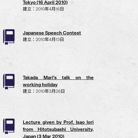
Tokyo (16 April 2010)
建立：2010年4月16日
Japanese Speech Contest
建立：2010年4月13日
Takada Mari’s talk on the
working holiday
建立：2010年3月26日
Lecture given by Prof. Isao Iori
from Hitotsubashi University,
Japan (3 Mar 2010)