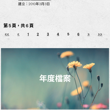
建立：2010年3月3日
第 5 頁，共 6 頁
<<
<
1
2
3
4
5
6
>
>>
年度檔案