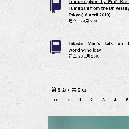
Lecture given by Prof. Kar
Fumitoshi from the University
Tokyo (16 April 2010)
建立: 16 4月 2010
Takada Mari’s talk on 
working holiday
建立: 26 3月 2010
第 5 页，共 6 页
<<
<
1
2
3
4
5