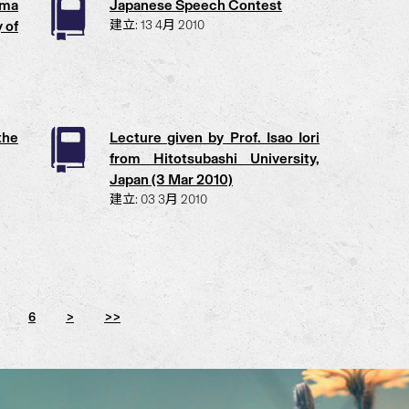
ima
Japanese Speech Contest
 of
建立: 13 4月 2010
the
Lecture given by Prof. Isao Iori
from Hitotsubashi University,
Japan (3 Mar 2010)
建立: 03 3月 2010
6
>
>>