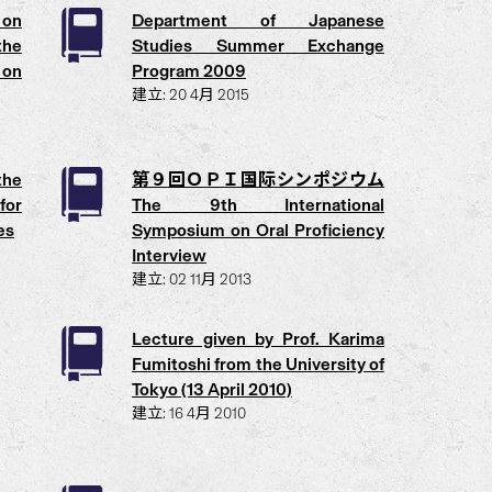
 on
Department of Japanese
the
Studies Summer Exchange
 on
Program 2009
建立: 20 4月 2015
the
第９回ＯＰＩ国际シンポジウム
or
The 9th International
es
Symposium on Oral Proficiency
Interview
建立: 02 11月 2013
Lecture given by Prof. Karima
Fumitoshi from the University of
Tokyo (13 April 2010)
建立: 16 4月 2010