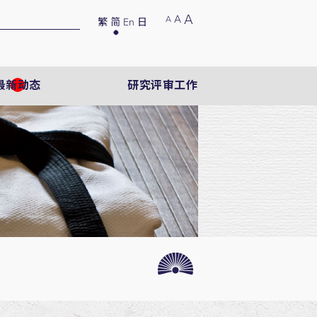
A
A
A
繁
简
En
日
最新动态
研究评审工作