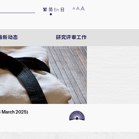
A
A
A
繁
简
En
日
最新动态
研究评审工作
28 March 2025)