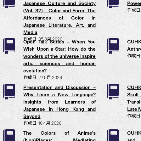
Japanese Culture and Society
Power
(Vol. 37) – Color and Form: The
作成日: 
Affordances of Color in
Japanese Literature, Art, and
Media
作成日: 05 8月 2026
Open Talk Series – When You
CUHK
Wish Upon a Star: How do the
Anthr
wonders of the universe inspire
作成日: 
arts, sciences and human
evolution?
作成日: 27 5月 2026
Presentation and Discussion –
CUHK
Why Learn a New Language?
Skull
Insights from Learners of
Trans
Japanese in Hong Kong and
Late M
Beyond
作成日: 
作成日: 10 4月 2026
The Colors of Anime’s
CUHK 
(Non)Places: Mediating
and 