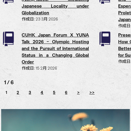
Japanese Locality under
Esper
Globalization
Prole
作成日: 23 3月 2026
Japan
作成日: 
CUHK Japan Forum X YUNA
Prese
Talk 2026 – Olympic Hosting
How C
and the Pursuit of International
Bette
Status in a Changing Global
for S
Order
作成日: 
作成日: 15 2月 2026
1 / 6
1
2
3
4
5
6
>
>>